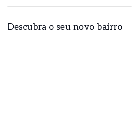
• Piscina com a área de 43.86m2.
Área de implantação:
Descubra o seu novo bairro
• Área de implantação moradia 334m2
• Garagem com 64,00m2
• Volumetria: 2218m3
Altura da Fachada do edifício:
• Habitação com 3.50m
• Garagem com 3.50m
• Nº de Fogos: 1
Inserido num ambiente natural, rodeado por
pinhal, este terreno têm uma boa localização.