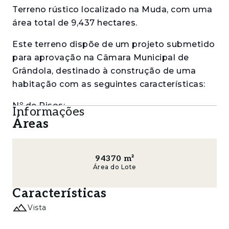
Terreno rústico localizado na Muda, com uma
área total de 9,437 hectares.
Este terreno dispõe de um projeto submetido
para aprovação na Câmara Municipal de
Grândola, destinado à construção de uma
habitação com as seguintes características:
Nº de Pisos:
Informações
Áreas
• 1 piso acima da cota soleira com corpo
sobre-elevado e 0 abaixo da cota de soleira.
94370
m²
Área de Construção:
Área do Lote
• Habitação com a área de 334m2, corpo
Características
sobre-elevado com 80m2;
Vista
• Garagem com a área de 64m2;