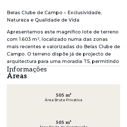
Belas Clube de Campo – Exclusividade,
Natureza e Qualidade de Vida
Apresentamos este magnífico lote de terreno
com 1.603 m², localizado numa das zonas
mais recentes e valorizadas do Belas Clube de
Campo. O terreno dispõe já de projecto de
arquitectura para uma moradia T5, permitindo
Informações
iniciar a construção da sua casa de sonho
Áreas
com maior rapidez e segurança.
Beneficia de uma vista privilegiada sobre o
verde envolvente, inserido num ambiente de
505
m²
Área Bruta Privativa
tranquilidade absoluta, onde a natureza e o
conforto convivem em perfeita harmonia.
A apenas alguns minutos do centro de Lisboa,
505
m²