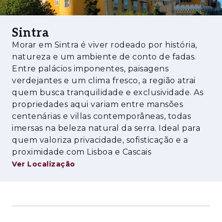
• 4 campos de padel cobertos
• Skatepark e parede de escalada
Sintra
• Restaurante Clubhouse com varanda
Morar em Sintra é viver rodeado por história,
panorâmica sobre o campo de golfe
natureza e um ambiente de conto de fadas.
Entre palácios imponentes, paisagens
• Cafés, pastelaria e padaria
verdejantes e um clima fresco, a região atrai
quem busca tranquilidade e exclusividade. As
Para maior comodidade das famílias,
propriedades aqui variam entre mansões
encontra ainda jardim de infância e escola
centenárias e villas contemporâneas, todas
João de Deus de Belas, com valências do
imersas na beleza natural da serra. Ideal para
berçário até ao 6º ano, com possibilidade de
quem valoriza privacidade, sofisticação e a
alargar até ao 9º, a escola multilingue e
proximidade com Lisboa e Cascais
multicultural foi recentemente integrada da
Ver Localização
rede escolas da UNESCO. Tem ainda,
vigilância 24 horas, minimercado,
parafarmácia, cabeleireiro, parques infantis e
posto de CTT. O condomínio conta ainda com