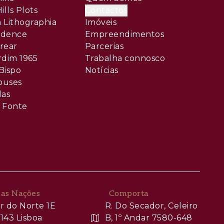
ills Plots
Contactos
 Lithographia
Imóveis
sidence
Empreendimentos
rear
Parcerias
rdim 1965
Trabalha connosco
Bispo
Notícias
ouses
las
 Fonte
das Nações
Comporta
r do Norte 1E
R. Do Secador, Celeiro
143 Lisboa
B, 1º Andar 7580-648