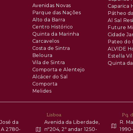
Avenidas Novas
Caparica H
Parque das Nações
Pátheo da
Alto da Barra
Al Sal Re
Centro Histórico
Future Mi
Quinta da Marinha
Cidade Ja
Carcavelos
Pateo do 
Costa de Sintra
ALVIDE H
Beloura
Estella Vil
Vila de Sintra
Quinta da
Comporta e Alentejo
Alcácer do Sal
Comporta
Melides
Lisboa
Pq. 
José da
Avenida da Liberdade,
R. Ma
 A 2780-
nº204, 2º andar 1250-
1990-