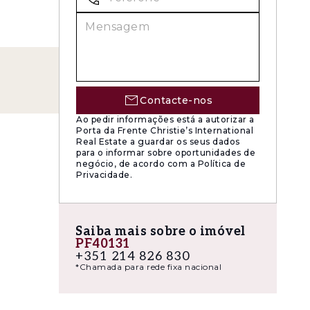
ramento
Contacte-nos
-se por
Ao pedir informações está a autorizar a
Porta da Frente Christie’s International
 de padel
Real Estate a guardar os seus dados
para o informar sobre oportunidades de
negócio, de acordo com a Política de
Privacidade.
ficia de
 comércio,
e saúde.
Saiba mais sobre o imóvel
PF40131
+351 214 826 830
*Chamada para rede fixa nacional