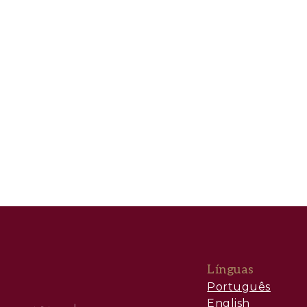
Línguas
Português
English