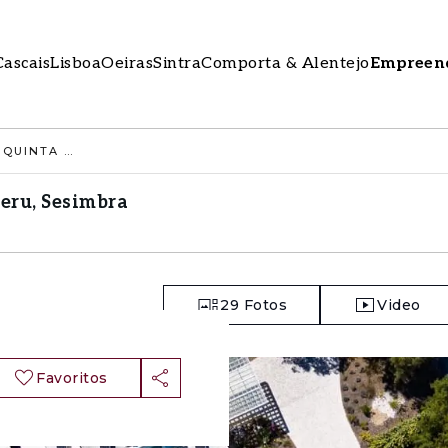
Cascais
Lisboa
Oeiras
Sintra
Comporta & Alentejo
Empreen
TERRENO URBANO 1802 M2, QUINTA DO PERU, SESIMBRA
eru, Sesimbra
29
Fotos
Video
Favoritos