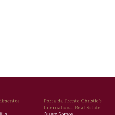
dimentos
Porta da Frente Christie’s
International Real Estate
ills
Quem Somos