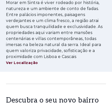
mais valor a este terreno, tornando-o perfeito
Morar em Sintra é viver rodeado por história,
para famílias que valorizam qualidade de vida,
natureza e um ambiente de conto de fadas.
segurança e uma localização prime.
Entre palácios imponentes, paisagens
verdejantes e um clima fresco, a região atrai
Excelente exposição solar e possibilidade de
quem busca tranquilidade e exclusividade. As
vistas desafogadas para o verde envolvente
propriedades aqui variam entre mansões
garantem um ambiente luminoso e tranquilo,
centenárias e villas contemporâneas, todas
ideal para quem procura privacidade,
imersas na beleza natural da serra. Ideal para
exclusividade e contacto direto com a
quem valoriza privacidade, sofisticação e a
natureza, sem abdicar da proximidade com
proximidade com Lisboa e Cascais
Ver Localização
todas as comodidades urbanas. A rápida
ligação à IC19 e à A16 permite-lhe chegar ao
aeroporto de Lisboa em apenas 30 minutos,
tornando esta localização especialmente
atrativa para investidores internacionais.
Descubra o seu novo bairro