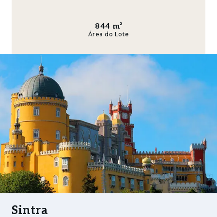
pretende criar uma moradia de luxo, um
condomínio privado ou uma residência de
844
m²
arquitetura contemporânea, com todas as
Área do Lote
comodidades e total privacidade. A sua
localização privilegiada garante fácil acesso
ao centro histórico de Sintra, património
mundial da UNESCO, onde poderá desfrutar
de cafés tradicionais, lojas exclusivas e alguns
dos melhores restaurantes da região.
Encante-se pela envolvência natural da serra,
ideal para caminhadas e passeios tranquilos, e
explore as praias costeiras de areia fina como
a Praia das Maçãs e a Praia Grande, a poucos
minutos de distância. A proximidade com
escolas internacionais de referência, centros
de saúde, golfe e equitação, acrescenta ainda
Sintra