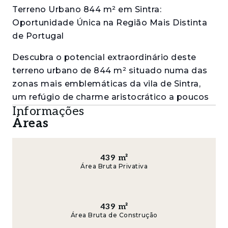
Terreno Urbano 844 m² em Sintra:
Oportunidade Única na Região Mais Distinta
de Portugal
Descubra o potencial extraordinário deste
terreno urbano de 844 m² situado numa das
zonas mais emblemáticas da vila de Sintra,
um refúgio de charme aristocrático a poucos
Informações
minutos de Lisboa. Inserido num cenário de
Áreas
rara beleza, rodeado por palácios históricos,
jardins românticos e vistas deslumbrantes
para a Serra de Sintra, este lote oferece uma
439
m²
oportunidade rara para construir a casa dos
Área Bruta Privativa
seus sonhos ou investir num projeto
arquitetónico singular.
439
m²
Com uma área bruta privativa de 439 m², este
Área Bruta de Construção
terreno adapta-se perfeitamente a quem