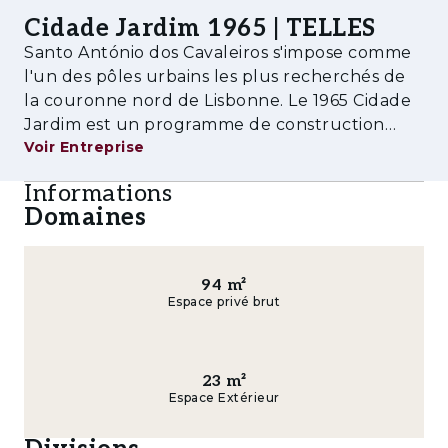
affirmé, il intègre des solutions efficaces et
Cidade Jardim 1965 | TELLES
durables, reflétées par la certification
Santo António dos Cavaleiros s'impose comme
BREEAM, qui évalue la performance des
l'un des pôles urbains les plus recherchés de
bâtiments en matière d’efficacité énergétique,
la couronne nord de Lisbonne. Le 1965 Cidade
d’utilisation des ressources et d’impact
Jardim est un programme de construction
environnemental.
Voir Entreprise
neuve réalisé par AM48 qui réinterprète le
concept original de cité-jardin des années 60 :
Amenities
Informations
sept bâtiments organisés autour du
Domaines
- Parc urbain avec de vastes espaces verts
- Place centrale avec espaces de loisirs et de
convivialité
94
m²
Espace privé brut
- Commerces, restauration et supermarché
- Salle de sport, coworking et services
23
m²
essentiels
Espace Extérieur
- Aire de jeux et espaces familiaux