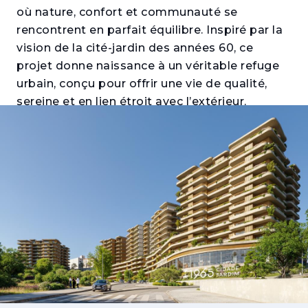
où nature, confort et communauté se
rencontrent en parfait équilibre. Inspiré par la
vision de la cité-jardin des années 60, ce
projet donne naissance à un véritable refuge
urbain, conçu pour offrir une vie de qualité,
sereine et en lien étroit avec l’extérieur.
Intégré au Parc Urbain de l’Encosta, il associe
habitat, espaces verts et services, créant un
environnement dynamique et durable où le
quotidien s’écoule naturellement — entre
verdure, lumière et la commodité d’avoir tout
à proximité. Composé d’appartements de
typologies T1 à T4, le projet s’adapte à
différents styles de vie, des solutions plus
compactes aux logements familiaux spacieux.
Fort d’un engagement environnemental