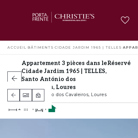
ACCUEIL
›
BÂTIMENTS
›
CIDADE JARDIM 1965 | TELLES
›
Appartement 3 pièces dans le
Réservé
Cidade Jardim 1965 | TELLES,
Santo António dos
Cavaleiros, Loures
Santo António dos Cavaleiros, Loures
2
1
1
A+