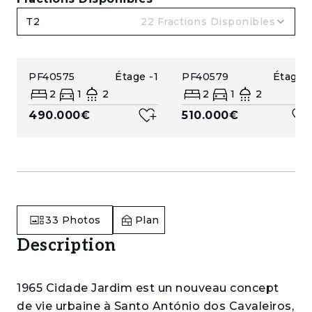
T2
22
Fractions Disponibles
PF40575
Étage
-1
PF40579
Étage
1
2
1
2
2
1
2
490.000€
510.000€
33
Photos
Plan
Description
1965 Cidade Jardim est un nouveau concept
de vie urbaine à Santo António dos Cavaleiros,