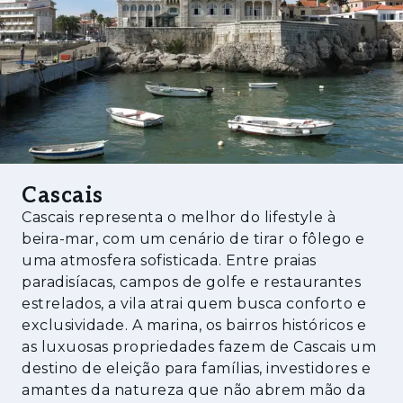
Mesmo ao lado, o Parque da Quinta da
Alagoa oferece um refúgio natural no coração
da cidade — ideal para passeios tranquilos,
pausas ao ar livre e momentos de lazer
rodeados de natureza, tornando o quotidiano
mais equilibrado e inspirador.
Cascais
Cascais representa o melhor do lifestyle à
beira-mar, com um cenário de tirar o fôlego e
uma atmosfera sofisticada. Entre praias
paradisíacas, campos de golfe e restaurantes
estrelados, a vila atrai quem busca conforto e
exclusividade. A marina, os bairros históricos e
as luxuosas propriedades fazem de Cascais um
destino de eleição para famílias, investidores e
amantes da natureza que não abrem mão da