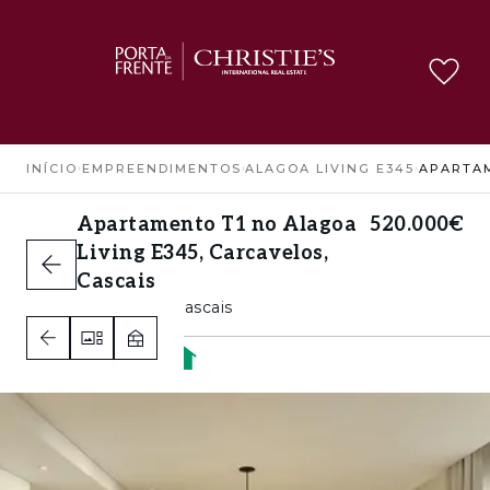
INÍCIO
›
EMPREENDIMENTOS
›
ALAGOA LIVING E345
›
Apartamento T1 no Alagoa
520.000€
Living E345, Carcavelos,
Cascais
Carcavelos, Cascais
1
1
1
A