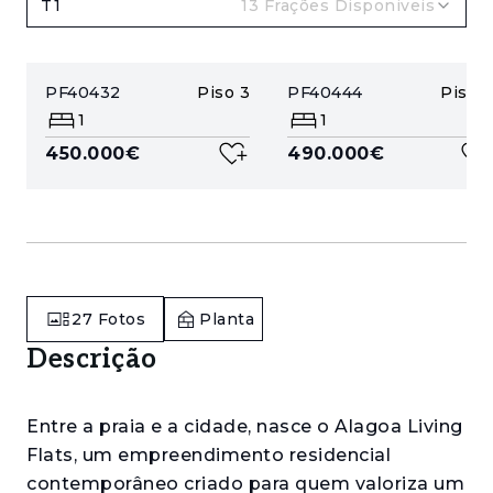
T1
13
Frações Disponiveis
PF40432
Piso
3
PF40444
Piso
5
1
1
450.000€
490.000€
27
Fotos
Planta
Descrição
Entre a praia e a cidade, nasce o Alagoa Living
Flats, um empreendimento residencial
contemporâneo criado para quem valoriza um