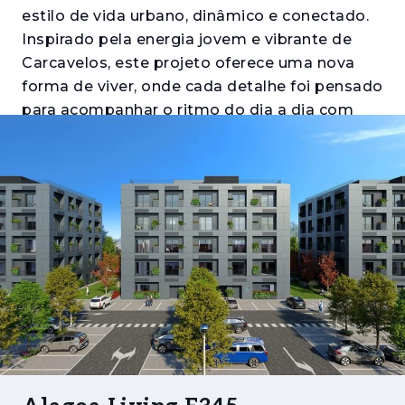
estilo de vida urbano, dinâmico e conectado.
Inspirado pela energia jovem e vibrante de
Carcavelos, este projeto oferece uma nova
forma de viver, onde cada detalhe foi pensado
para acompanhar o ritmo do dia a dia com
funcionalidade, conforto e modernidade.
Integrado no coração do Alagoa Office &
Retail Center, o Alagoa Living Flats
proporciona acesso direto a uma vasta gama
de serviços essenciais, tornando a vida mais
simples e prática. Composto por 3 edifícios e
120 apartamentos, com tipologias T0, T1 e T2,
é uma opção ideal tanto para habitação
própria como para investimento.
Os interiores refletem uma estética moderna
e sofisticada, com cozinhas totalmente