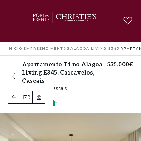
INÍCIO
›
EMPREENDIMENTOS
›
ALAGOA LIVING E345
›
Apartamento T1 no Alagoa
535.000€
Living E345, Carcavelos,
Cascais
Carcavelos, Cascais
1
1
1
A