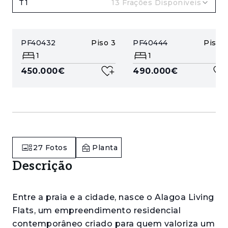
T1
13
Frações Disponiveis
PF40432
Piso
3
PF40444
Piso
5
1
1
450.000€
490.000€
27
Fotos
Planta
Descrição
Entre a praia e a cidade, nasce o Alagoa Living
Flats, um empreendimento residencial
contemporâneo criado para quem valoriza um