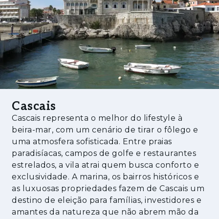
Mesmo ao lado, o Parque da Quinta da
Alagoa oferece um refúgio natural no coração
da cidade — ideal para passeios tranquilos,
pausas ao ar livre e momentos de lazer
rodeados de natureza, tornando o quotidiano
mais equilibrado e inspirador.
Cascais
Cascais representa o melhor do lifestyle à
beira-mar, com um cenário de tirar o fôlego e
uma atmosfera sofisticada. Entre praias
paradisíacas, campos de golfe e restaurantes
estrelados, a vila atrai quem busca conforto e
exclusividade. A marina, os bairros históricos e
as luxuosas propriedades fazem de Cascais um
destino de eleição para famílias, investidores e
amantes da natureza que não abrem mão da