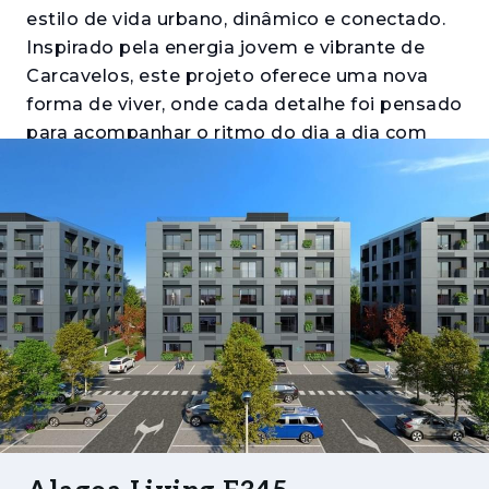
estilo de vida urbano, dinâmico e conectado.
Inspirado pela energia jovem e vibrante de
Carcavelos, este projeto oferece uma nova
forma de viver, onde cada detalhe foi pensado
para acompanhar o ritmo do dia a dia com
funcionalidade, conforto e modernidade.
Integrado no coração do Alagoa Office &
Retail Center, o Alagoa Living Flats
proporciona acesso direto a uma vasta gama
de serviços essenciais, tornando a vida mais
simples e prática. Composto por 3 edifícios e
120 apartamentos, com tipologias T0, T1 e T2,
é uma opção ideal tanto para habitação
própria como para investimento.
Os interiores refletem uma estética moderna
e sofisticada, com cozinhas totalmente