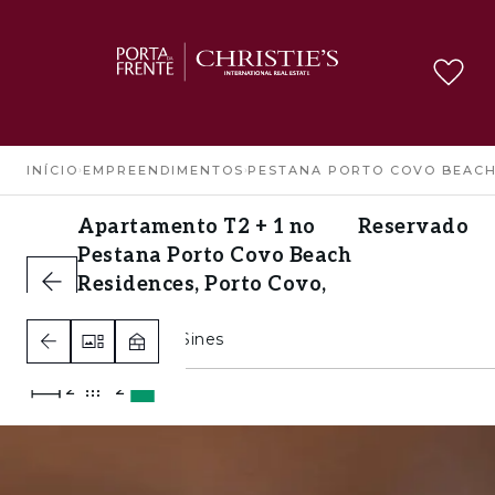
INÍCIO
›
EMPREENDIMENTOS
›
PESTANA PORTO COVO BEACH
Apartamento T2 + 1 no
Reservado
Pestana Porto Covo Beach
Residences, Porto Covo,
Sines
Porto Covo, Sines
2
2
A