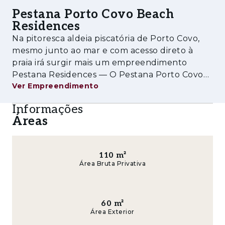
que se encontram ao longo da costa. A ilha do
Pestana Porto Covo Beach
Pessegueiro, é outro ponto de interesse.
Residences
Na pitoresca aldeia piscatória de Porto Covo,
mesmo junto ao mar e com acesso direto à
praia irá surgir mais um empreendimento
Pestana Residences — O Pestana Porto Covo
Ver Empreendimento
Beach Residences. Uma óptima oportunidade
de investimento, tanto para lazer, como para
Informações
rentabilização. Este projeto consistirá n
Áreas
110
m²
Área Bruta Privativa
60
m²
Área Exterior