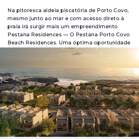
Na pitoresca aldeia piscatória de Porto Covo,
mesmo junto ao mar e com acesso direto à
praia irá surgir mais um empreendimento
Pestana Residences — O Pestana Porto Covo
Beach Residences. Uma óptima oportunidade
de investimento, tanto para lazer, como para
rentabilização.
Este projeto consistirá num conjunto de 238
apartamentos turísticos, com piscinas
privadas, num condomínio privado com
serviços e um núcleo central com jardins,
espaços de lazer e um restaurante.
Porto Covo está rodeada das mais belas e
naturais praias do país, excelentes para a
prática do windsurf e da pesca desportiva,