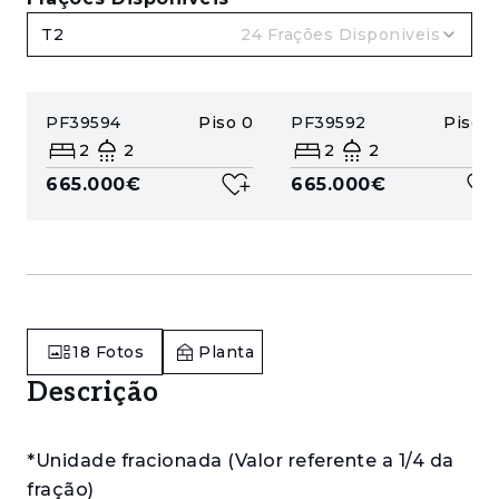
T2
24
Frações Disponiveis
PF39594
Piso
0
PF39592
Piso
0
2
2
2
2
665.000€
665.000€
18
Fotos
Planta
Descrição
*Unidade fracionada (Valor referente a 1/4 da
fração)