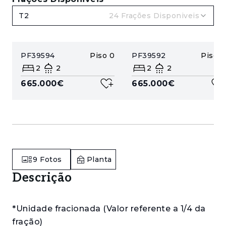
T2
24
Frações Disponiveis
PF39594
Piso
0
PF39592
Piso
0
2
2
2
2
665.000€
665.000€
9
Fotos
Planta
Descrição
*Unidade fracionada (Valor referente a 1/4 da
fração)