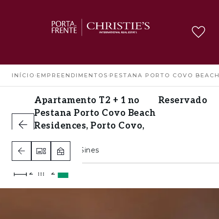
INÍCIO
›
EMPREENDIMENTOS
›
PESTANA PORTO COVO BEACH
Apartamento T2 + 1 no
Reservado
Pestana Porto Covo Beach
Residences, Porto Covo,
Sines
Porto Covo, Sines
2
2
A