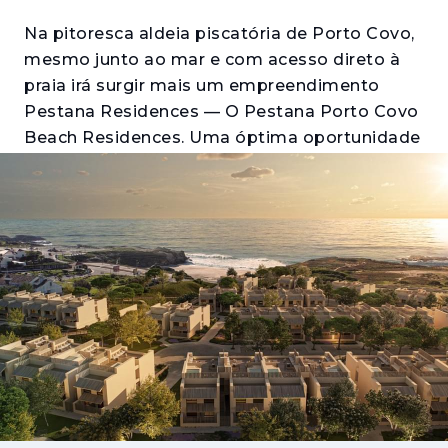
Na pitoresca aldeia piscatória de Porto Covo,
mesmo junto ao mar e com acesso direto à
praia irá surgir mais um empreendimento
Pestana Residences — O Pestana Porto Covo
Beach Residences. Uma óptima oportunidade
de investimento, tanto para lazer, como para
rentabilização.
Este projeto consistirá num conjunto de 238
apartamentos turísticos, com piscinas
privadas, num condomínio privado com
serviços e um núcleo central com jardins,
espaços de lazer e um restaurante.
Porto Covo está rodeada das mais belas e
naturais praias do país, excelentes para a
prática do windsurf e da pesca desportiva,