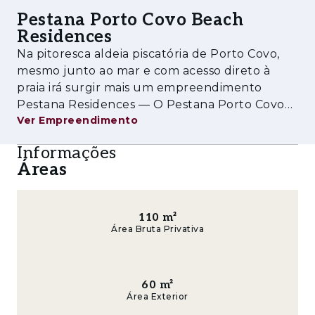
que se encontram ao longo da costa. A ilha do
Pestana Porto Covo Beach
Pessegueiro, é outro ponto de interesse.
Residences
Na pitoresca aldeia piscatória de Porto Covo,
mesmo junto ao mar e com acesso direto à
praia irá surgir mais um empreendimento
Pestana Residences — O Pestana Porto Covo
Ver Empreendimento
Beach Residences. Uma óptima oportunidade
de investimento, tanto para lazer, como para
Informações
rentabilização. Este projeto consistirá n
Áreas
110
m²
Área Bruta Privativa
60
m²
Área Exterior