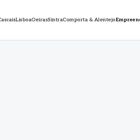
Cascais
Lisboa
Oeiras
Sintra
Comporta & Alentejo
Empreen