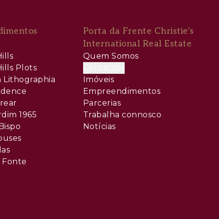
dimentos
Porta da Frente Christie’s
International Real Estate
ills
Quem Somos
ills Plots
Contactos
 Lithographia
Imóveis
sidence
Empreendimentos
rear
Parcerias
rdim 1965
Trabalha connosco
Bispo
Notícias
ouses
las
 Fonte