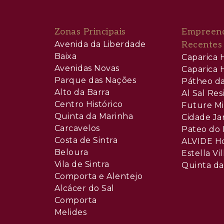
Zonas Principais
Empreen
Avenida da Liberdade
Recentes
Baixa
Caparica H
Avenidas Novas
Caparica H
Parque das Nações
Pátheo da
Alto da Barra
Al Sal Re
Centro Histórico
Future Mi
Quinta da Marinha
Cidade Ja
Carcavelos
Pateo do 
Costa de Sintra
ALVIDE H
Beloura
Estella Vil
Vila de Sintra
Quinta da
Comporta e Alentejo
Alcácer do Sal
Comporta
Melides