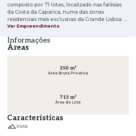
composto por 71 lotes, localizado nas falésias
promissoras junto à capital.
da Costa da Caparica, numa das zonas
residenciais mais exclusivas da Grande Lisboa. A
Ver Empreendimento
apenas 15 minutos do centro de Lisboa e a 5
minutos das praias da Costa da Caparica, o
Informações
empreendimento beneficia de uma lo
Áreas
350
m²
Área Bruta Privativa
713
m²
Área do Lote
Características
Vista