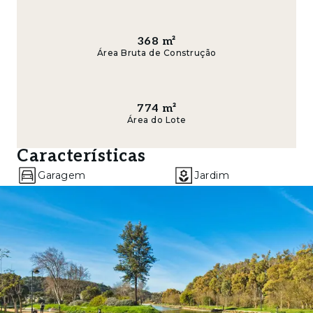
um estilo de vida prático e acolhedor.
Distribuição da Moradia
368
m²
Área Bruta de Construção
Piso Térreo:
- Amplo hall de entrada com roupeiro
774
m²
embutido
Área do Lote
- Sala de estar e jantar com zona de leitura,
Características
lareira e acesso direto ao jardim, espaço ideal
Garagem
Jardim
para momentos de convívio e lazer
- Cozinha totalmente equipada AEG, com
despensa e saída direta para a área exterior
de refeições
- Quarto com acesso ao jardim
- Casa de banho completa, de apoio ao quarto