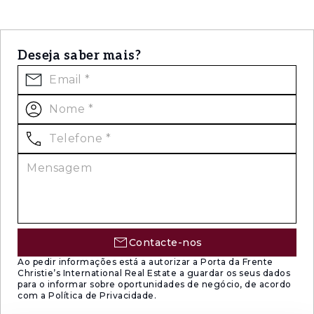
- Lavandaria equipada com roupeiros
Deseja saber mais?
- Zona técnica com acesso direto ao exterior
Exterior:
O jardim destaca-se pela sua tranquilidade,
oferecendo:
- Árvores de fruto
- Zona de lazer e leitura
- Área de refeições ao ar livre
Contacte-nos
O terreno possui espaço disponível para a
Ao pedir informações está a autorizar a Porta da Frente
construção de uma piscina, caso deseje.
Christie’s International Real Estate a guardar os seus dados
para o informar sobre oportunidades de negócio, de acordo
com a Política de Privacidade.
A moradia está situada numa praceta calma,