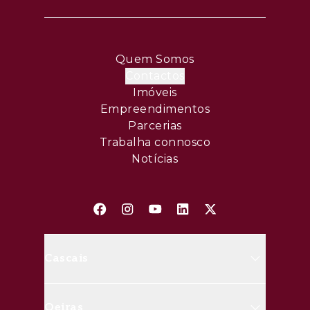
portuguesa, mantendo um forte sentido
comunitário através das suas quintas
históricas, capelas, mercados e eventos
Quem Somos
culturais.
Contactos
A proximidade ao Oeiras Golf, às praias da
Imóveis
Empreendimentos
linha e a áreas verdes permite desfrutar de
Parcerias
um estilo de vida ativo, saudável e com
Trabalha connosco
excelente qualidade de vida.
Notícias
Caracterizada pelo clima ameno, Oeiras é uma
das cidades mais desenvolvidas do país,
encontrando-se numa localização privilegiada
a poucos minutos de Lisboa e Cascais e com
vistas soberbas sobre o rio e mar. Os edifícios
Cascais
recuperados e cheios de charme coabitam em
equilíbrio perfeito com as novas construções.
Avenida Marginal, 8648 B 2750-
O Passeio Marítimo é um espaço de passeio
Oeiras
427 Cascais