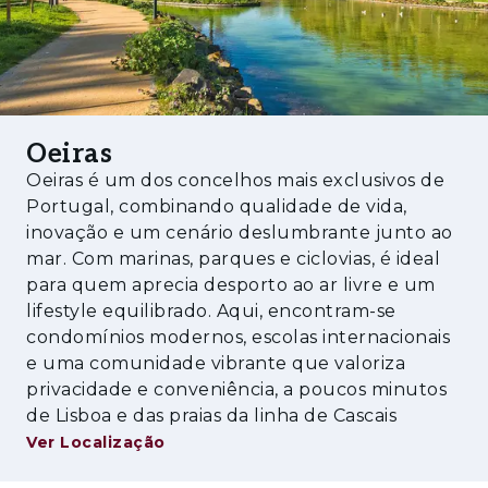
e à área social
- Zona de arrumos e apoio à cozinha
- Garagem para dois carros
Oeiras
Primeiro Piso:
Oeiras é um dos concelhos mais exclusivos de
- Hall amplo de circulação
Portugal, combinando qualidade de vida,
inovação e um cenário deslumbrante junto ao
- Master suite ampla, com closet (resultado
mar. Com marinas, parques e ciclovias, é ideal
da transformação de um quarto), armários
para quem aprecia desporto ao ar livre e um
embutidos e excelente luminosidade
lifestyle equilibrado. Aqui, encontram-se
condomínios modernos, escolas internacionais
- Suite com roupeiros embutidos
e uma comunidade vibrante que valoriza
privacidade e conveniência, a poucos minutos
- Quarto
de Lisboa e das praias da linha de Cascais
- WC completo de apoio ao quarto
Ver Localização
Piso Cave: