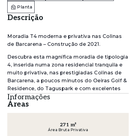
Planta
Descrição
Moradia T4 moderna e privativa nas Colinas
de Barcarena – Construção de 2021.
Descubra esta magnífica moradia de tipologia
4, inserida numa zona residencial tranquila e
muito privativa, nas prestigiadas Colinas de
Barcarena, a poucos minutos do Oeiras Golf &
Residence, do Taguspark e com excelentes
Informações
acessibilidades a Oeiras, Cascais e Lisboa.
Áreas
Construída em 2021, distingue-se pela
qualidade dos materiais, luminosidade e
conforto, distribuídos por três pisos
271
m²
Área Bruta Privativa
cuidadosamente pensados para proporcionar