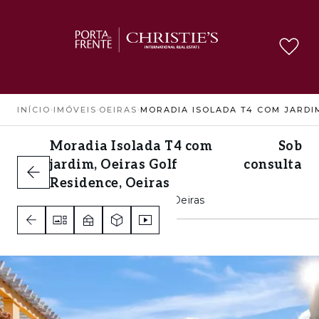
INÍCIO
›
IMÓVEIS
›
OEIRAS
›
Moradia Isolada T4 com
Sob
jardim, Oeiras Golf
consulta
Residence, Oeiras
Oeiras Golf Residence, Oeiras
4
4
2
A