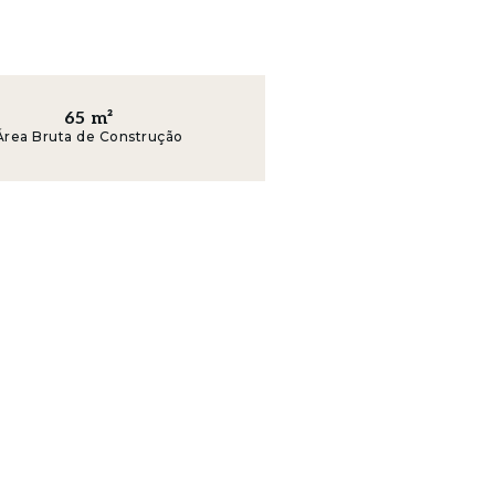
derna)
65
m²
Área Bruta de Construção
a rentabilizar, com elevada procura no mercado de c
 Lisboa