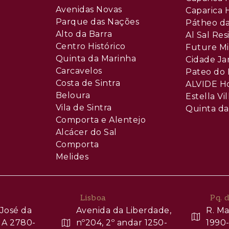
Avenidas Novas
Caparica H
Parque das Nações
Pátheo da
Alto da Barra
Al Sal Re
Centro Histórico
Future Mi
Quinta da Marinha
Cidade Ja
Carcavelos
Pateo do 
Costa de Sintra
ALVIDE H
Beloura
Estella Vil
Vila de Sintra
Quinta da
Comporta e Alentejo
Alcácer do Sal
Comporta
Melides
Lisboa
Pq. 
José da
Avenida da Liberdade,
R. Ma
 A 2780-
nº204, 2º andar 1250-
1990-