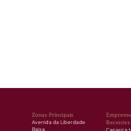
média duração
um e serviços
ofissional
o de Lisboa
nto passivo numa localização prime.
Zonas Principais
Empreen
Avenida da Liberdade
Recentes
Baixa
Caparica H