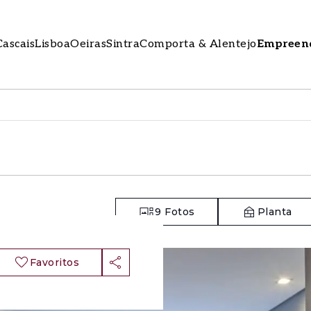
Cascais
Lisboa
Oeiras
Sintra
Comporta & Alentejo
Empreen
o
9
Fotos
Planta
Favoritos