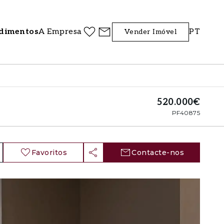
dimentos
A Empresa
PT
Vender Imóvel
520.000€
PF40875
Favoritos
Contacte-nos