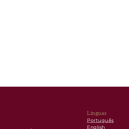
Forte procura para arrendamento de curta e 
Proximidade a hotéis de luxo, comércio premi
Oportunidade de investimento
Tipologia T1 altamente procurada
Produto inserido em aparthotel com gestão pr
Elevada taxa de ocupação na zona
Potencial de rendimento estável
Ativo com liquidez acima da média no mercad
Ideal para investidores que procuram rendime
Línguas
Português
English