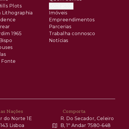
ills Plots
Contactos
 Lithographia
Imóveis
sidence
Empreendimentos
rear
Parcerias
rdim 1965
Trabalha connosco
Bispo
Notícias
ouses
las
 Fonte
das Nações
Comporta
r do Norte 1E
R. Do Secador, Celeiro
143 Lisboa
B, 1º Andar 7580-648