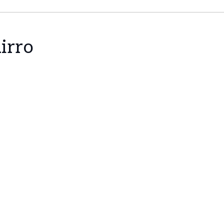
irro
enida da Liberdade, beneficia de uma localização ce
nacional.