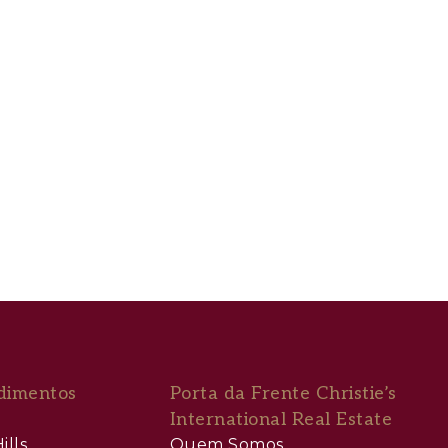
dimentos
Porta da Frente Christie’s
International Real Estate
ills
Quem Somos