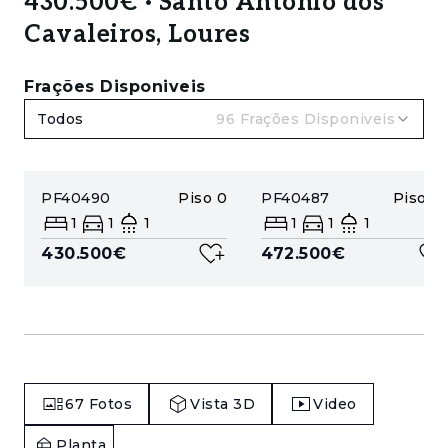
430.500€ · Santo António dos
Cavaleiros, Loures
Frações Disponiveis
Todos
96
Frações Disponiveis
PF40490
Piso
0
PF40487
Piso
-3
1
1
1
1
1
1
430.500€
472.500€
67
Fotos
Vista 3D
Video
Planta