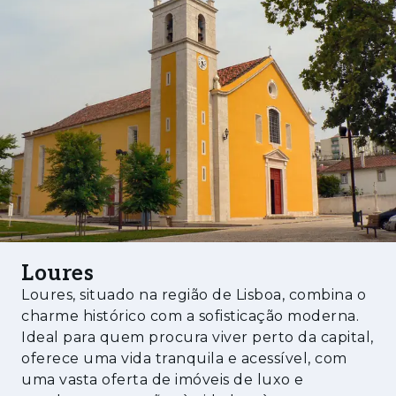
- Parque Urbano da Encosta com mais de 21
espécies de árvores e arbustos autóctones:
anfiteatro natural, jardim de aromas, parque
infantil e passadiços pedonais
- Sala de coworking privativa do condomínio
- Pré-instalação de carregadores para veículos
elétricos e racks de bicicletas
- Porta de entrada blindada com acabamento
interior lacado e estrutura antissísmica em
betão armado
Loures
O 1965 Cidade Jardim situa-se em Santo
Loures, situado na região de Lisboa, combina o
António dos Cavaleiros, no município de
charme histórico com a sofisticação moderna.
Loures, numa zona da Grande Lisboa em
Ideal para quem procura viver perto da capital,
oferece uma vida tranquila e acessível, com
plena transformação urbanística. A ligação
uma vasta oferta de imóveis de luxo e
direta à A8 posiciona esta localização a