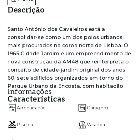
Descrição
Santo António dos Cavaleiros está a
consolidar-se como um dos polos urbanos
mais procurados na coroa norte de Lisboa. O
1965 Cidade Jardim é um empreendimento de
nova construção da AM48 que reinterpreta o
conceito de cidade-jardim original dos anos
60: sete edifícios organizados em torno do
Parque Urbano da Encosta, com habitação,
Informações
comércio, serviços e transportes integrados
Características
num único bairro certificado. Quem procura
Arrecadação
Garagem
comprar apartamento em Santo António dos
Cavaleiros encontra aqui uma proposta com
Piscina
Varanda
escala de bairro e acessibilidade de
metrópole.