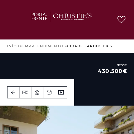
INÍCIO
›
EMPREENDIMENTOS
›
CIDADE JARDIM 1965
desde
430.500€
1 - 4
1 - 4
1 - 4