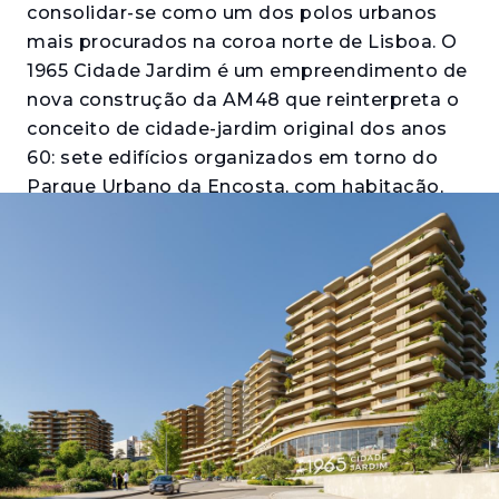
consolidar-se como um dos polos urbanos
mais procurados na coroa norte de Lisboa. O
1965 Cidade Jardim é um empreendimento de
nova construção da AM48 que reinterpreta o
conceito de cidade-jardim original dos anos
60: sete edifícios organizados em torno do
Parque Urbano da Encosta, com habitação,
comércio, serviços e transportes integrados
num único bairro certificado. Quem procura
comprar apartamento em Santo António dos
Cavaleiros encontra aqui uma proposta com
escala de bairro e acessibilidade de
metrópole.
Os edifícios Oliveira, Thomaz e Telles
propõem apartamentos T1 a T4 com varandas
ou terraços generosos, estacionamento
privativo e arrecadação. Os interiores