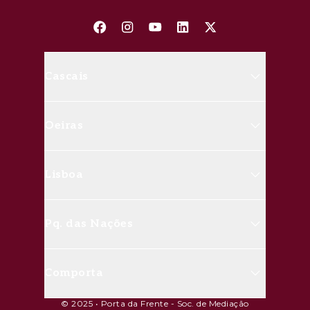
Cascais
Avenida Marginal, 8648 B 2750-
Oeiras
427 Cascais
(+351) 214 826 830
Rua Doutor José da Cunha, nº20
Lisboa
A 2780-187 Oeiras
Vendas
(+351) 214 688 891
Arrendamentos
Avenida da Liberdade, nº204, 2º
Pq. das Nações
andar 1250-147 Lisboa
Vendas
(+351) 213 806 110
Arrendamentos
R. Mar do Norte 1E 1990-143
Comporta
Lisboa
Vendas
(+351) 213 806 115
Arrendamentos
© 2025 • Porta da Frente - Soc. de Mediação
R. Do Secador, Celeiro B, 1º Andar