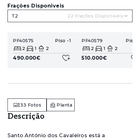
Frações Disponiveis
T2
22
Frações Disponiveis
PF40575
Piso
-1
PF40579
Piso
1
2
1
2
2
1
2
490.000€
510.000€
33
Fotos
Planta
Descrição
Santo António dos Cavaleiros está a