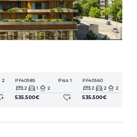
o
2
PF40585
Piso
1
PF40560
Piso
2
1
2
2
2
2
535.500€
535.500€