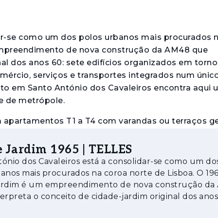
dar-se como um dos polos urbanos mais procurados 
 empreendimento de nova construção da AM48 que
nal dos anos 60: sete edifícios organizados em torn
ércio, serviços e transportes integrados num único
to em Santo António dos Cavaleiros encontra aqui
e de metrópole.
em apartamentos T1 a T4 com varandas ou terraços g
nteriores distinguem-se pelos acabamentos de qual
 totalmente equipadas com eletrodomésticos encas
 Jardim 1965 | TELLES
 climatização embutida que não compromete a leitur
ónio dos Cavaleiros está a consolidar-se como um do
domínio.
anos mais procurados na coroa norte de Lisboa. O 19
ardim é um empreendimento de nova construção da
nvestimento imobiliário, existem dois fatores que 
erpreta o conceito de cidade-jardim original dos anos
o direto nos custos de operação e na valorização d
ícios organizados em torno do Parque U
m comércio e serviços essenciais no piso térreo, que