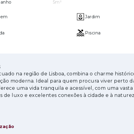
io dos Cavaleiros, no município de Loures, numa zo
Banho
5m²
ica. A ligação direta à A8 posiciona esta localizaç
gem
Jardim
o expedito ao centro de Lisboa. Escola secundária,
midade completam um enquadramento que favorece 
go prazo.
da
Piscina
s
ituado na região de Lisboa, combina o charme históri
cação moderna. Ideal para quem procura viver perto d
oferece uma vida tranquila e acessível, com uma vasta
s de luxo e excelentes conexões à cidade e à naturez
ização