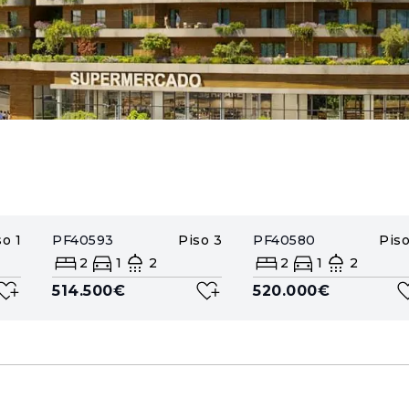
so
1
PF40593
Piso
3
PF40580
Pis
2
1
2
2
1
2
514.500€
520.000€