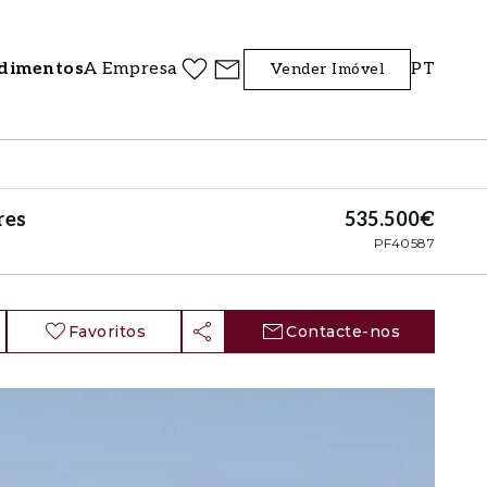
dimentos
A Empresa
PT
Vender Imóvel
res
535.500€
PF40587
Favoritos
Contacte-nos