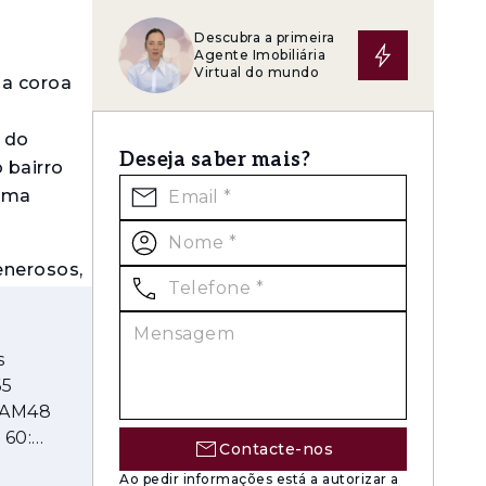
Descubra a primeira
Agente Imobiliária
Virtual do mundo
na coroa
o do
Deseja saber mais?
 bairro
 uma
enerosos,
idade,
trados e
a dos
s
65
 AM48
distinguem
 60:
Contacte-nos
o ativo a
Ao pedir informações está a autorizar a
 favorece