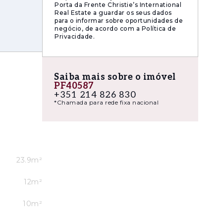
Porta da Frente Christie’s International
Real Estate a guardar os seus dados
para o informar sobre oportunidades de
negócio, de acordo com a Política de
Privacidade.
Saiba mais sobre o imóvel
PF40587
+351 214 826 830
ro-ondas,
*Chamada para rede fixa nacional
natural,
23.9m²
12m²
10m²
armado