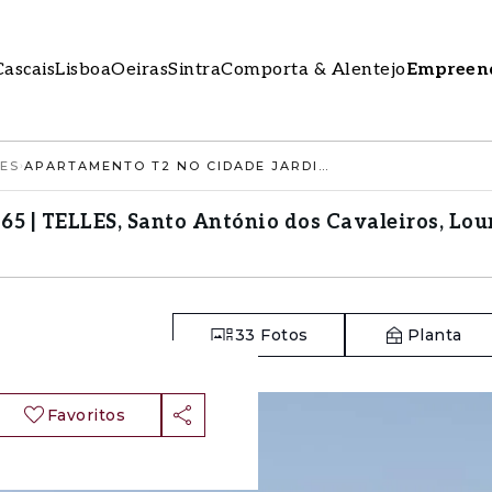
Cascais
Lisboa
Oeiras
Sintra
Comporta & Alentejo
Empreen
LES
›
APARTAMENTO T2 NO CIDADE JARDIM 1965 | TELLES, SANTO ANTÓNIO DOS CAVALEIROS, LOURES
5 | TELLES, Santo António dos Cavaleiros, Lou
33
Fotos
Planta
Favoritos