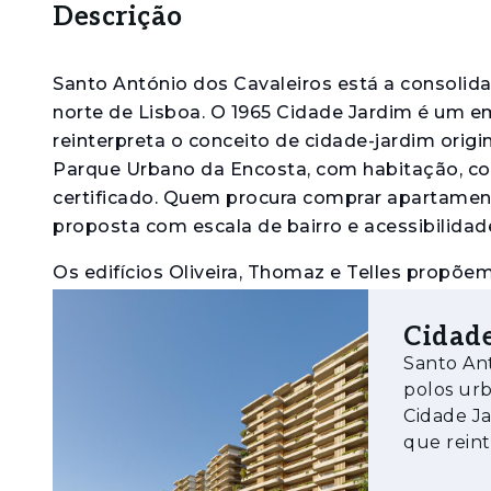
Descrição
Santo António dos Cavaleiros está a consoli
norte de Lisboa. O 1965 Cidade Jardim é um
reinterpreta o conceito de cidade-jardim origi
Parque Urbano da Encosta, com habitação, com
certificado. Quem procura comprar apartamen
proposta com escala de bairro e acessibilidad
Os edifícios Oliveira, Thomaz e Telles propõ
estacionamento privativo e arrecadação. Os i
pavimento em madeira de carvalho, cozinhas
Cidade
casas de banho com materiais de referência,
Santo Ant
espaços, e sala de coworking privativa do con
polos urb
Cidade J
Para quem avalia o 1965 Cidade Jardim como i
que reint
este ativo: a certificação BREEAM, com impact
sete edif
longo prazo e a autossuficiência do bairro, co