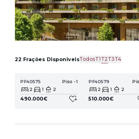
Todos
T1
T2
T3
T4
22
Frações Disponiveis
PF40575
Piso
-1
PF40579
Pi
2
1
2
2
1
2
490.000€
510.000€