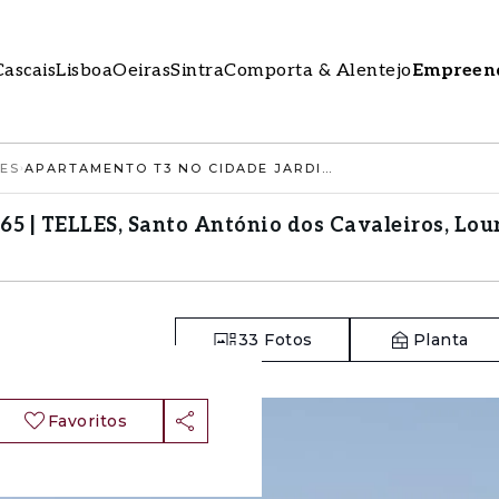
Cascais
Lisboa
Oeiras
Sintra
Comporta & Alentejo
Empreen
LES
›
APARTAMENTO T3 NO CIDADE JARDIM 1965 | TELLES, SANTO ANTÓNIO DOS CAVALEIROS, LOURES
5 | TELLES, Santo António dos Cavaleiros, Lou
33
Fotos
Planta
Favoritos