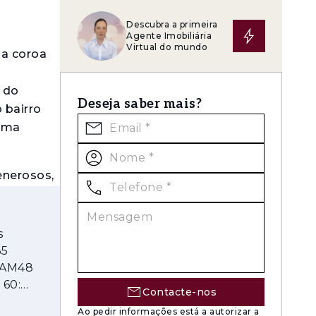
Descubra a primeira
Agente Imobiliária
Virtual do mundo
na coroa
o do
Deseja saber mais?
 bairro
 uma
enerosos,
idade,
trados e
a dos
s
65
 AM48
distinguem
 60:
Contacte-nos
o ativo a
Ao pedir informações está a autorizar a
 favorece