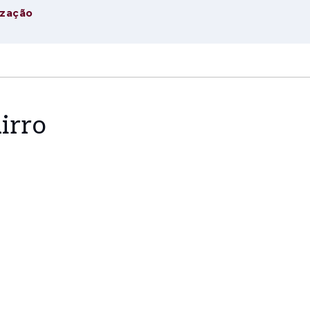
ização
irro