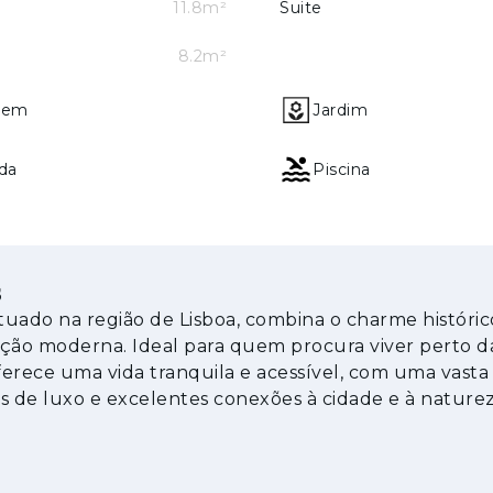
io dos Cavaleiros, no município de Loures, numa zo
11.8m²
Suite
ica. A ligação direta à A8 posiciona esta localizaç
8.2m²
o expedito ao centro de Lisboa. Escola secundária,
midade completam um enquadramento que favorece 
gem
Jardim
go prazo.
da
Piscina
s
ituado na região de Lisboa, combina o charme históri
cação moderna. Ideal para quem procura viver perto d
oferece uma vida tranquila e acessível, com uma vasta
s de luxo e excelentes conexões à cidade e à naturez