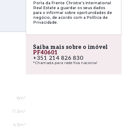
Porta da Frente Christie’s International
Real Estate a guardar os seus dados
para o informar sobre oportunidades de
negócio, de acordo com a Política de
Privacidade.
Saiba mais sobre o imóvel
PF40601
+351 214 826 830
ro-ondas,
*Chamada para rede fixa nacional
natural,
6m²
11.5m²
4.5m²
armado