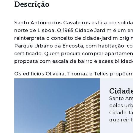
Descrição
Santo António dos Cavaleiros está a consoli
norte de Lisboa. O 1965 Cidade Jardim é um
reinterpreta o conceito de cidade-jardim origi
Parque Urbano da Encosta, com habitação, com
certificado. Quem procura comprar apartamen
proposta com escala de bairro e acessibilidad
Os edifícios Oliveira, Thomaz e Telles propõ
estacionamento privativo e arrecadação. Os i
pavimento em madeira de carvalho, cozinhas
Cidade
casas de banho com materiais de referência,
Santo Ant
espaços, e sala de coworking privativa do con
polos urb
Cidade J
Para quem avalia o 1965 Cidade Jardim como i
que reint
este ativo: a certificação BREEAM, com impact
sete edif
longo prazo e a autossuficiência do bairro, co