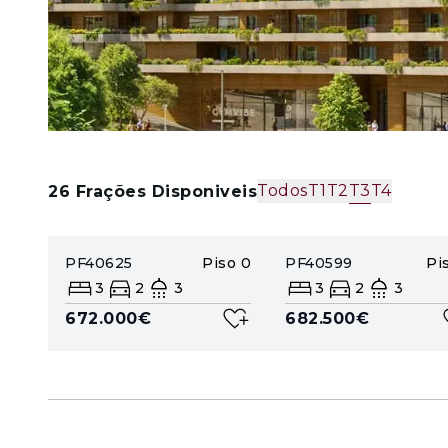
Todos
T1
T2
T3
T4
26
Frações Disponiveis
PF40625
Piso
0
PF40599
Pi
3
2
3
3
2
3
672.000€
682.500€