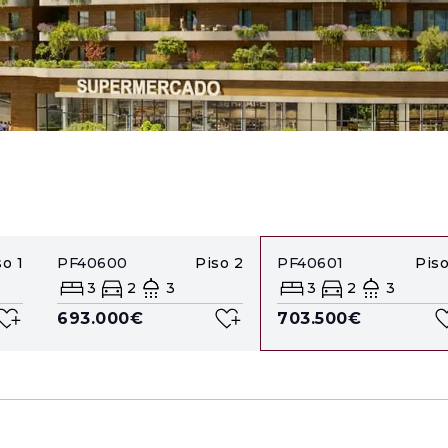
so
1
PF40600
Piso
2
PF40601
Pis
3
2
3
3
2
3
693.000€
703.500€