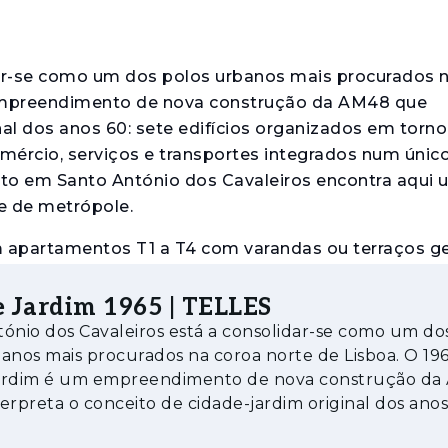
dar-se como um dos polos urbanos mais procurados 
 empreendimento de nova construção da AM48 que
nal dos anos 60: sete edifícios organizados em torn
ércio, serviços e transportes integrados num único
to em Santo António dos Cavaleiros encontra aqui
e de metrópole.
em apartamentos T1 a T4 com varandas ou terraços g
nteriores distinguem-se pelos acabamentos de qual
 totalmente equipadas com eletrodomésticos encas
 Jardim 1965 | TELLES
 climatização embutida que não compromete a leitur
ónio dos Cavaleiros está a consolidar-se como um do
domínio.
anos mais procurados na coroa norte de Lisboa. O 19
ardim é um empreendimento de nova construção da
nvestimento imobiliário, existem dois fatores que 
erpreta o conceito de cidade-jardim original dos anos
o direto nos custos de operação e na valorização d
ícios organizados em torno do Parque U
m comércio e serviços essenciais no piso térreo, que