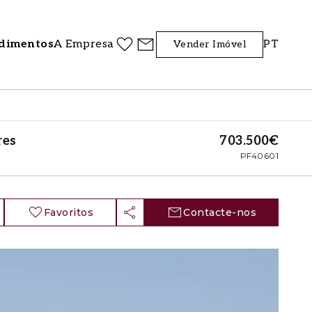
dimentos
A Empresa
PT
Vender Imóvel
res
703.500€
PF40601
Favoritos
Contacte-nos