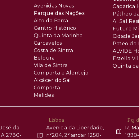
Avenidas Novas
Caparica H
Parque das Nações
Pátheo da
Alto da Barra
Al Sal Re
Centro Histórico
Future Mi
Quinta da Marinha
Cidade Ja
Carcavelos
Pateo do 
Costa de Sintra
ALVIDE H
Beloura
Estella Vil
Vila de Sintra
Quinta da
Comporta e Alentejo
Alcácer do Sal
Comporta
Melides
Lisboa
Pq. 
José da
Avenida da Liberdade,
R. Ma
 A 2780-
nº204, 2º andar 1250-
1990-