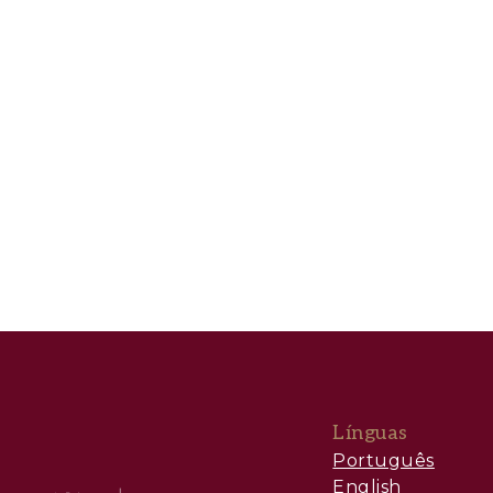
Línguas
Português
English