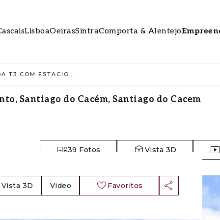
Cascais
Lisboa
Oeiras
Sintra
Comporta & Alentejo
Empreen
MORADIA ISOLADA T3 COM ESTACIONAMENTO, SANTIAGO DO CACÉM, SANTIAGO DO CACEM
nto, Santiago do Cacém, Santiago do Cacem
39
Fotos
Vista 3D
Vista 3D
Video
Favoritos