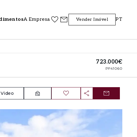
dimentos
A Empresa
PT
Vender Imóvel
723.000€
PF41060
Video