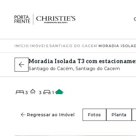
INÍCIO
›
IMÓVEIS
›
SANTIAGO DO CACEM
›
Moradia Isolada T3 com estacioname
Santiago do Cacém, Santiago do Cacem
3
3
1
A
Regressar ao Imóvel
Fotos
Planta