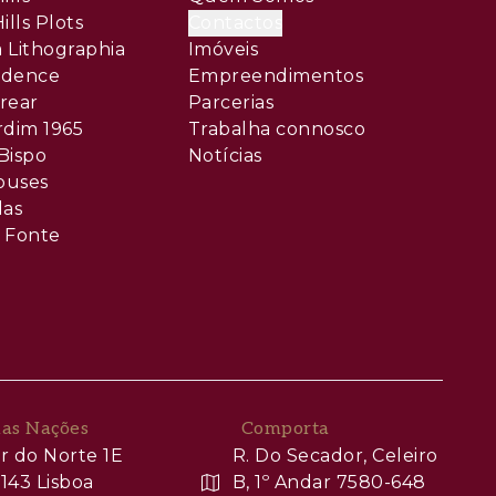
ills Plots
Contactos
 Lithographia
Imóveis
sidence
Empreendimentos
rear
Parcerias
rdim 1965
Trabalha connosco
Bispo
Notícias
ouses
las
 Fonte
das Nações
Comporta
r do Norte 1E
R. Do Secador, Celeiro
143 Lisboa
B, 1º Andar 7580-648