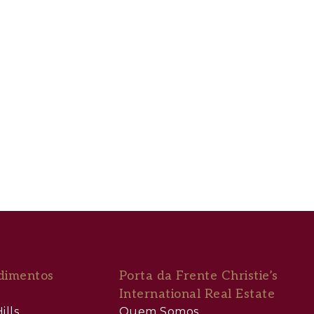
dimentos
Porta da Frente Christie’s
International Real Estate
ills
Quem Somos