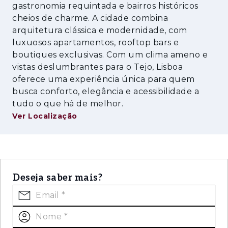
gastronomia requintada e bairros históricos
Conta ainda com quatro lugares de
cheios de charme. A cidade combina
arquitetura clássica e modernidade, com
estacionamento e arrecadação, oferecendo
luxuosos apartamentos, rooftop bars e
soluções práticas de arrumação e
boutiques exclusivas. Com um clima ameno e
comodidade no dia a dia.
vistas deslumbrantes para o Tejo, Lisboa
Inserida num edifício de arquitetura moderna,
oferece uma experiência única para quem
busca conforto, elegância e acessibilidade a
com elevador e em estado de conservação
tudo o que há de melhor.
irrepreensível, esta penthouse beneficia de
Ver Localização
uma envolvente urbana de excelência.
A localização é um dos seus principais pontos
fortes, a poucos minutos da Marina do Parque
das Nações, Casino de Lisboa, Oceanário,
Deseja saber mais?
Pavilhão do Conhecimento, Hospital CUF
Descobertas e Gare do Oriente. Nas
proximidades encontram-se também escolas
internacionais, uma vasta oferta de comércio,