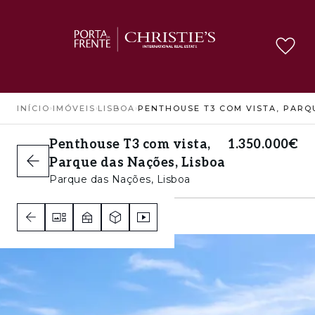
INÍCIO
›
IMÓVEIS
›
LISBOA
›
Penthouse T3 com vista,
1.350.000€
Parque das Nações, Lisboa
Parque das Nações, Lisboa
3
3
4
B-