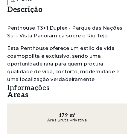
Descrição
Penthouse T3+1 Duplex - Parque das Nações
Sul - Vista Panorâmica sobre o Rio Tejo
Esta Penthouse oferece um estilo de vida
cosmopolita e exclusivo, sendo uma
oportunidade rara para quem procura
qualidade de vida, conforto, modernidade e
uma localização verdadeiramente
Informações
privilegiada, com excelentes vistas
Áreas
panorâmicas sobre o Rio Tejo e o Parque das
Nações.
Com uma área bruta privativa de 178 m² e
179
m²
Área Bruta Privativa
uma generosa área exterior, composta por 3
terraços com 222 m², este imóvel destaca-se