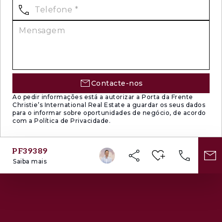
serviços e restauração, bem como
transportes públicos.
A apenas 5 minutos do Aeroporto de Lisboa e
cerca de 10 minutos do centro da cidade, esta
é uma residência que alia exclusividade,
sofisticação e acessibilidade.
Contacte-nos
Esta é uma oportunidade única de viver numa
Ao pedir informações está a autorizar a Porta da Frente
Christie’s International Real Estate a guardar os seus dados
penthouse de luxo , com vistas excecionais e
para o informar sobre oportunidades de negócio, de acordo
com a Política de Privacidade.
elevada qualidade de vida, numa das zonas
mais valorizadas de Lisboa.
PF39389
Contacte-nos para mais informações ou para
Saiba mais
agendar a sua visita.