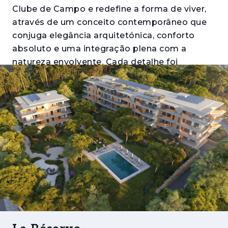
Clube de Campo e redefine a forma de viver,
através de um conceito contemporâneo que
conjuga elegância arquitetónica, conforto
absoluto e uma integração plena com a
natureza envolvente. Cada detalhe foi
pensado para proporcionar uma experiência
residencial distinta, onde sofisticação e
tranquilidade coexistem em perfeita
harmonia.
Com tipologias T1, T2, T3 e T4, e áreas entre
60 e 190 m², o projeto destaca-se pela sua
arquitetura de assinatura, desenvolvida pelo
atelier internacional UNStudio em parceria
com o atelier nacional Capinha Lopes
Consulting. As amplas varandas e terraços
prolongam os espaços interiores para o