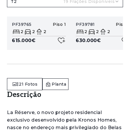
T2
19
Frações Disponiveis
PF39765
Piso
1
PF39781
Piso
2
2
2
2
2
2
2
615.000€
630.000€
21
Fotos
Planta
Descrição
La Réserve, o novo projeto residencial
exclusivo desenvolvido pela Kronos Homes,
nasce no endereço mais privilegiado do Belas