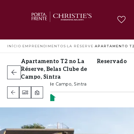
INÍCIO
›
EMPREENDIMENTOS
›
LA RÉSERVE
›
Apartamento T2 no La
Reservado
Réserve, Belas Clube de
Campo, Sintra
Belas Clube de Campo, Sintra
2
1
2
A