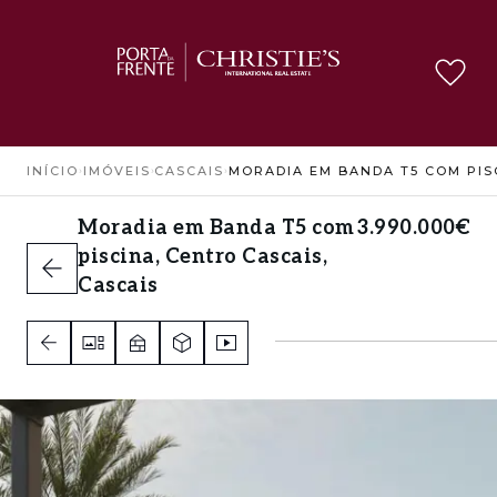
INÍCIO
›
IMÓVEIS
›
CASCAIS
›
Moradia em Banda T5 com
3.990.000€
piscina, Centro Cascais,
Cascais
Centro Cascais, Cascais
5
6
4