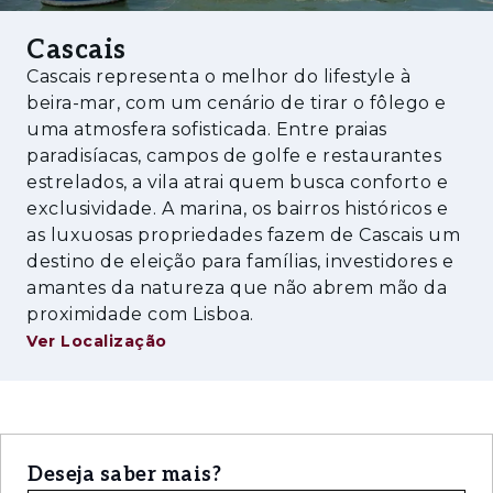
A moradia será entregue completamente
Cascais
mobilada pela Laskasas, incluindo mobiliário,
decoração, louças e roupa de cama e banho,
Cascais representa o melhor do lifestyle à
permitindo uma experiência chave-na-mão,
beira-mar, com um cenário de tirar o fôlego e
uma atmosfera sofisticada. Entre praias
onde cada detalhe foi cuidadosamente
paradisíacas, campos de golfe e restaurantes
selecionado para refletir conforto, qualidade e
estrelados, a vila atrai quem busca conforto e
bom gosto.
exclusividade. A marina, os bairros históricos e
Um dos destaques adicionais desta
as luxuosas propriedades fazem de Cascais um
destino de eleição para famílias, investidores e
propriedade é o seu amplo espaço multiusos,
amantes da natureza que não abrem mão da
ideal para ser adaptado às necessidades do
proximidade com Lisboa.
futuro proprietário — seja como home
Ver Localização
cinema, ginásio, sala de jogos ou uma
combinação destes ambientes,
proporcionando um nível extra de conforto e
versatilidade.
Deseja saber mais?
Os acabamentos são de padrão premium,