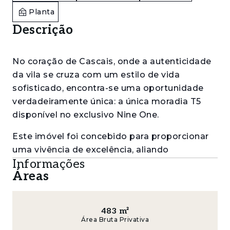
Planta
Descrição
No coração de Cascais, onde a autenticidade
da vila se cruza com um estilo de vida
sofisticado, encontra-se uma oportunidade
verdadeiramente única: a única moradia T5
disponível no exclusivo Nine One.
Este imóvel foi concebido para proporcionar
uma vivência de excelência, aliando
Informações
privacidade, conforto e uma ligação
Áreas
harmoniosa entre os espaços interiores e
exteriores.
Com uma área privativa de 483 m², esta
483
m²
Área Bruta Privativa
moradia destaca-se pelas suas generosas